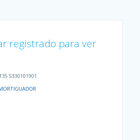
ar registrado para ver
35 S330101901
MORTIGUADOR