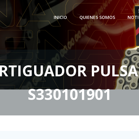
INICIO
QUIENES SOMOS
NOTI
TIGUADOR PULSA
S330101901