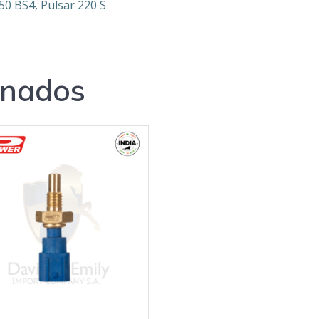
50 BS4, Pulsar 220 S
onados