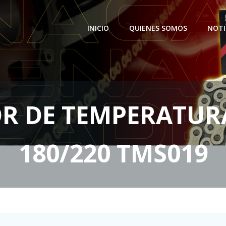
INICIO
QUIENES SOMOS
NOTI
R DE TEMPERATUR
180/220 TMS019